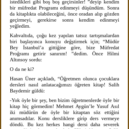
istedikleri gibi boş boş geçirsinler! ”deyip kendim
bir müfredat Programı edinmeyi düşündüm. Sonra
da kitaplıkta olabileceğini, önce oradan alıp gözden
geçirmeyi, gerekirse sonra kendim edinmeyi
yeğledim.
Kahvaltıda, çoğu kez yapılan tatsız tartışmalardan
biri başlayınca konuyu değştirmek için; “Müdür
Bey İstanbul’a gittiğine göre, bize Müfredat
Proğramı getirir sanırım! ”dedim. Önce Hilmi
Altınsoy sordu:
O da ne ki?
Hasan Üner açıkladı, “Öğretmen olunca çocuklara
dersleri nasıl anlatacağımızı öğreten kitap! Salih
Baydemir güldü:
-Yok öyle bir şey, ben bizim öğretmenlerde öyle bir
kitap hiç görmedim! Mehmet Aygün’le Yusuf Asıl
iki müdürün de öyle bir kitaptan söz ettiğini
anımsadılar. Konu dersliklere girip ders vermeye
döndü. Bu kez herkes hangi dersi daha severek