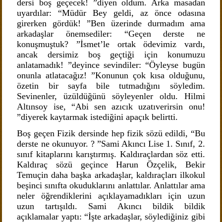
dersi boş geçecek! ”diyen oldum. Arka masadan
uyardılar: “Müdür Bey geldi, az önce odasına
girerken gördük! ”Ben üzerinde durmadım ama
arkadaşlar önemsediler: “Geçen derste ne
konuşmuştuk? ”İsmet’le ortak ödevimiz vardı,
ancak dersimiz boş geçtiği için konumuzu
anlatamadık! ”deyince sevindiler: “Öyleyse bugün
onunla atlatacağız! ”Konunun çok kısa olduğunu,
özetin bir sayfa bile tutmadığını söyledim.
Sevinenler, üzüldüğünü söyleyenler oldu. Hilmi
Altınsoy ise, “Abi sen azıcık uzatıverirsin onu!
”diyerek kaytarmak istediğini apaçık belirtti.
Boş geçen Fizik dersinde hep fizik sözü edildi, “Bu
derste ne okunuyor. ? ”Sami Akıncı Lise 1. Sınıf, 2.
sınıf kitaplarını karıştırmış. Kaldıraçlardan söz etti.
Kaldıraç sözü geçince Harun Özçelik, Bekir
Temuçin daha başka arkadaşlar, kaldıraçları ilkokul
beşinci sınıfta okuduklarını anlattılar. Anlattılar ama
neler öğrendiklerini açıklayamadıkları için uzun
uzun tartışıldı. Sami Akıncı bildik bildik
açıklamalar yaptı: “İşte arkadaşlar, söylediğiniz gibi