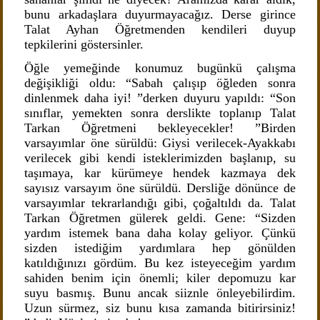
bunu arkadaşlara duyurmayacağız. Derse girince
Talat Ayhan Öğretmenden kendileri duyup
tepkilerini göstersinler.
Öğle yemeğinde konumuz bugünkü çalışma
değişikliği oldu: “Sabah çalışıp öğleden sonra
dinlenmek daha iyi! ”derken duyuru yapıldı: “Son
sınıflar, yemekten sonra derslikte toplanıp Talat
Tarkan Öğretmeni bekleyecekler! ”Birden
varsayımlar öne sürüldü: Giysi verilecek-Ayakkabı
verilecek gibi kendi isteklerimizden başlanıp, su
taşımaya, kar kürümeye hendek kazmaya dek
sayısız varsayım öne sürüldü. Dersliğe dönünce de
varsayımlar tekrarlandığı gibi, çoğaltıldı da. Talat
Tarkan Öğretmen gülerek geldi. Gene: “Sizden
yardım istemek bana daha kolay geliyor. Çünkü
sizden istediğim yardımlara hep gönülden
katıldığınızı gördüm. Bu kez isteyeceğim yardım
sahiden benim için önemli; kiler depomuzu kar
suyu basmış. Bunu ancak siiznle önleyebilirdim.
Uzun sürmez, siz bunu kısa zamanda bitirirsiniz!