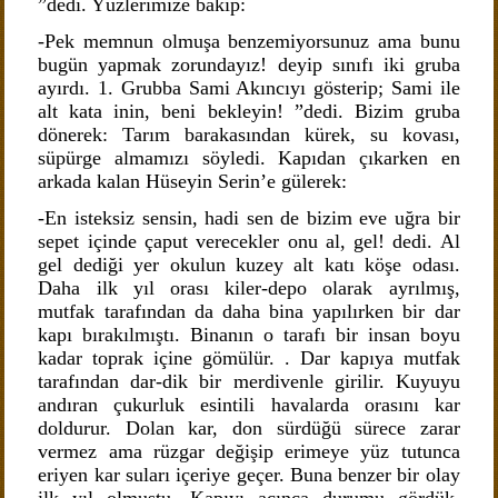
”dedi. Yüzlerimize bakıp:
-Pek memnun olmuşa benzemiyorsunuz ama bunu
bugün yapmak zorundayız! deyip sınıfı iki gruba
ayırdı. 1. Grubba Sami Akıncıyı gösterip; Sami ile
alt kata inin, beni bekleyin! ”dedi. Bizim gruba
dönerek: Tarım barakasından kürek, su kovası,
süpürge almamızı söyledi. Kapıdan çıkarken en
arkada kalan Hüseyin Serin’e gülerek:
-En isteksiz sensin, hadi sen de bizim eve uğra bir
sepet içinde çaput verecekler onu al, gel! dedi. Al
gel dediği yer okulun kuzey alt katı köşe odası.
Daha ilk yıl orası kiler-depo olarak ayrılmış,
mutfak tarafından da daha bina yapılırken bir dar
kapı bırakılmıştı. Binanın o tarafı bir insan boyu
kadar toprak içine gömülür. . Dar kapıya mutfak
tarafından dar-dik bir merdivenle girilir. Kuyuyu
andıran çukurluk esintili havalarda orasını kar
doldurur. Dolan kar, don sürdüğü sürece zarar
vermez ama rüzgar değişip erimeye yüz tutunca
eriyen kar suları içeriye geçer. Buna benzer bir olay