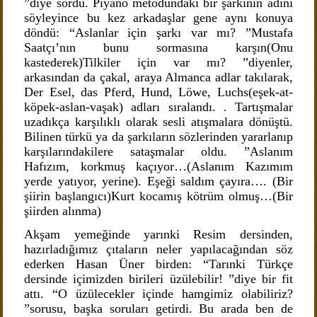
”diye sordu. Piyano metodundaki bir şarkının adını
söyleyince bu kez arkadaşlar gene aynı konuya
döndü: “Aslanlar için şarkı var mı? ”Mustafa
Saatçı’nın bunu sormasına karşın(Onu
kastederek)Tilkiler için var mı? ”diyenler,
arkasından da çakal, araya Almanca adlar takılarak,
Der Esel, das Pferd, Hund, Löwe, Luchs(eşek-at-
köpek-aslan-vaşak) adları sıralandı. . Tartışmalar
uzadıkça karşılıklı olarak sesli atışmalara dönüştü.
Bilinen türkü ya da şarkıların sözlerinden yararlanıp
karşılarındakilere sataşmalar oldu. ”Aslanım
Hafızım, korkmuş kaçıyor…(Aslanım Kazımım
yerde yatıyor, yerine). Eşeği saldım çayıra…. (Bir
şiirin başlangıcı)Kurt kocamış kötrüm olmuş…(Bir
şiirden alınma)
Akşam yemeğinde yarınki Resim dersinden,
hazırladığımız çıtaların neler yapılacağından söz
ederken Hasan Üner birden: “Tarınki Türkçe
dersinde içimizden birileri üzülebilir! ”diye bir fit
attı. “O üzülecekler içinde hamgimiz olabiliriz?
”sorusu, başka soruları getirdi. Bu arada ben de