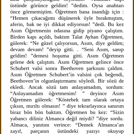
üstünde görünce geldim! ”dedim. Oysa anahtarı
önce görmemiştim. Öğretmen bana inandığı için :
“Hemen çıkacağımı düşünerek öyle bırakmıştım,
aferin, bak ne iyi dikkat ediyorsun! ”dedi. Bu kez
Asım Öğretmenin odasına gidip piyano çalıştım.
Birden kapı açıldı, baktım Talat Ayhan Öğretmen,
gülerek: “Ne güzel çalıyorsun, Asım, diye geldim;
devam devam! ”deyip gitti. . “Seni Asım, sanıp
geldim! ”demesi hoşuma gitti. Asım Öğretmen
gelene dek çalıştım. Asım Öğretmen gelince önce
Schubert valsi sonra Beethoven şarkısını çaldım.
Asım Öğretmen Schubert’in valsini çok beğendi,
Beethoven’in olgunlaştırmamı söyledi. Bir sözü de
ekledi. Ancak sözü tam anlayamadım, sordum:
“Anlayamadım öğretmenim! ” deyince Asım
Öğretmen gülerek: “Köstebek tam olarak ortaya
çıksın, mırıltı olmasın! ” diye tekrarlayınca sanırım
biraz bön bön baktım. Öğretmen bu kez: “Sizin
yabancı diliniz Almanca değil miydi? ”diye sordu.
Almaca, yanıtını verince: “Demek Almanca’an
zayıf, parçanın üstündeki yazıyı okuyup