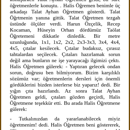
öğretmenlerle konuştu. . Halis Öğremen benimle üç
arkadaşı Talat Ayhan Öğretmen gösterdi. Talat
Öğrtmenin yanına gittik. Talat Öğretmen tezgah
üstünde ölçüler verdi. Harun Özçelik, Recep
Kocaman, Hüseyin Orhan dördümüz Taölat
Öğretemeni dikkatle dinledik. Bir metre
uzunluğunda, 1x1, 1x2, 2x2, 2x3-3x3, 3x4, 4x4,
4x5, çıtalar kesilecek. Çıtalar budaksız, çırasız
tahtalardan seçilecek. Çıtaları hazırlamak sorun
değil ama bunların ne işe yarayacağı ilgimizi çektı.
Halis Öğretmen gülerek: - Yaptıran gelecek ondan
sorun, doğrusu ben bilmiyorum. Bizim karşılıklı
sözümüz var; öğretmenlerin dersleri için önemli
gördüklerini bizden isterlerse biz yaparız! dedi. Bir
yığın çıta hazırlandı. Az sonra Talat Ayhan
Öğretmen geldi, çıtaları gözden geçirdi, Halis
Öğretmene teşekkür etti. Bu arada Halis Öğretmene
gülerek:
- Tutkalınızdan da yararlanabilecek miyiz
öğretmenim! dedi. Halis Öğretmen beni göstererek,