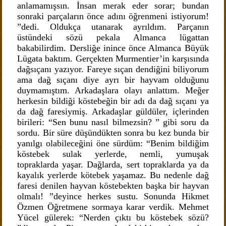
anlamamışsın. İnsan merak eder sorar; bundan
sonraki parçaların önce adını öğrenmeni istiyorum!
”dedi. Oldukça utanarak ayrıldım. Parçanın
üstündeki sözü pekala Almanca lügattan
bakabilirdim. Dersliğe inince önce Almanca Büyük
Lügata baktım. Gerçekten Murmentier’in karşısında
dağsıçanı yazıyor. Fareye sıçan dendiğini biliyorum
ama dağ sıçanı diye ayrı bir hayvam olduğunu
duymamıştım. Arkadaşlara olayı anlattım. Meğer
herkesin bildiği köstebeğin bir adı da dağ sıçanı ya
da dağ faresiymiş. Arkadaşlar güldüler, içlerinden
birileri: “Sen bunu nasıl bilmezsin? ” gibi soru da
sordu. Bir süre düşündükten sonra bu kez bunda bir
yanılgı olabileceğini öne sürdüm: “Benim bildiğim
köstebek sulak yerlerde, nemli, yumuşak
topraklarda yaşar. Dağlarda, sert topraklarda ya da
kayalık yerlerde kötebek yaşamaz. Bu nedenle dağ
faresi denilen hayvan köstebekten başka bir hayvan
olmalı! ”deyince herkes sustu. Sonunda Hikmet
Özmen Öğretmene sormaya karar verdik. Mehmet
Yücel gülerek: “Nerden çıktı bu köstebek sözü?