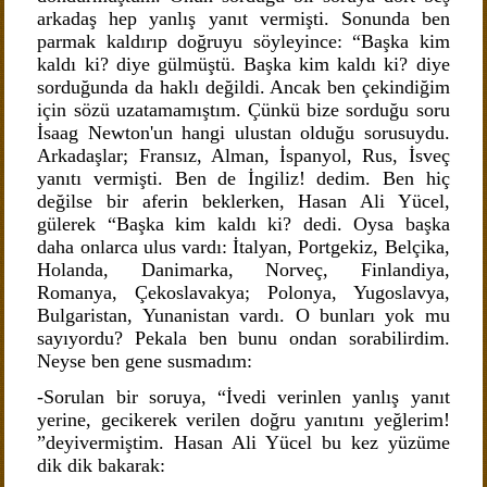
arkadaş hep yanlış yanıt vermişti. Sonunda ben
parmak kaldırıp doğruyu söyleyince: “Başka kim
kaldı ki? diye gülmüştü. Başka kim kaldı ki? diye
sorduğunda da haklı değildi. Ancak ben çekindiğim
için sözü uzatamamıştım. Çünkü bize sorduğu soru
İsaag Newton'un hangi ulustan olduğu sorusuydu.
Arkadaşlar; Fransız, Alman, İspanyol, Rus, İsveç
yanıtı vermişti. Ben de İngiliz! dedim. Ben hiç
değilse bir aferin beklerken, Hasan Ali Yücel,
gülerek “Başka kim kaldı ki? dedi. Oysa başka
daha onlarca ulus vardı: İtalyan, Portgekiz, Belçika,
Holanda, Danimarka, Norveç, Finlandiya,
Romanya, Çekoslavakya; Polonya, Yugoslavya,
Bulgaristan, Yunanistan vardı. O bunları yok mu
sayıyordu? Pekala ben bunu ondan sorabilirdim.
Neyse ben gene susmadım:
-Sorulan bir soruya, “İvedi verinlen yanlış yanıt
yerine, gecikerek verilen doğru yanıtını yeğlerim!
”deyivermiştim. Hasan Ali Yücel bu kez yüzüme
dik dik bakarak: