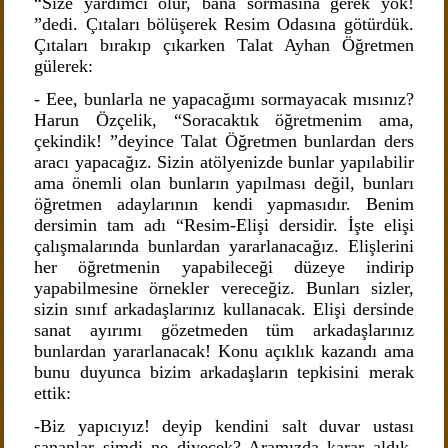
“Size yardımcı olur, bana sormasına gerek yok!
”dedi. Çıtaları bölüşerek Resim Odasına götürdük.
Çıtaları bırakıp çıkarken Talat Ayhan Öğretmen
gülerek:
- Eee, bunlarla ne yapacağımı sormayacak mısınız?
Harun Özçelik, “Soracaktık öğretmenim ama,
çekindik! ”deyince Talat Öğretmen bunlardan ders
aracı yapacağız. Sizin atölyenizde bunlar yapılabilir
ama önemli olan bunların yapılması değil, bunları
öğretmen adaylarının kendi yapmasıdır. Benim
dersimin tam adı “Resim-Elişi dersidir. İşte elişi
çalışmalarında bunlardan yararlanacağız. Elişlerini
her öğretmenin yapabileceği düzeye indirip
yapabilmesine örnekler vereceğiz. Bunları sizler,
sizin sınıf arkadaşlarınız kullanacak. Elişi dersinde
sanat ayırımı gözetmeden tüm arkadaşlarınız
bunlardan yararlanacak! Konu açıklık kazandı ama
bunu duyunca bizim arkadaşların tepkisini merak
ettik:
-Biz yapıcıyız! deyip kendini salt duvar ustası
sananlar şimdi ne diyecek? Aramızda karar aldık,