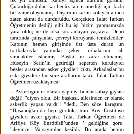
ilk yıl olmuştu. Kapıyı açınca durumu gördük.
Çukurluğa dolan kar henüz tam erimediği için fazla
bir zarar oluşmamış. Dışarının karını kolayca atınca
zaten akıntı da durduruldu. Gerçekten Talat Tarkan
Öğretmenin dediği gibi bu işi bizim yapmamızda
yara oldu; ne de olsa söz anlayan yaştayız. Depo
tarafında çalışanlar, çevreyi koruyarak temizlediler.
Kapının hemen girişinde üst üste duran un
tortbalarıyla yanındai şeker torbalarının alt
sıradakiler ıslanmış. Başka bir zarar olmamış.
Hüseyin Serin’in getirdiği sepetten kurulayıcı
bezler arasından asker giysileri çıktı. Arkadaşlar bu
eski giysilere bir süre akıllarını taktı. Talat Tarkan
Öğretmen uzaklaşınca:
-- Askerliğini er olarak yapmış, bunlar subay giysisi
değil! ”diyen oldu. Bir başkası, ailesinden er olarak
askerlik yapan vardır! ”dedi. Ben söze karıştım:
“Hasanoğlan’da hep gördük, tüm Köy Enstitüsü
giysileri asker giysisi. Talat Tarkan Öğretmen de
Arifiye Köy Enstitüsü’ünden ’ geldiğine göre!
”deyince. Varsayımlar kesildi. Bu arada benim