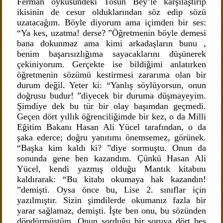
Ferman öyküsündeki Tosun Bey’le karşılaştırıp
ikisinin de cesur olduklarından söz edip sözü
uzatacağım. Böyle diyorum ama içimden bir ses:
“Ya kes, uzatma! derse? ”Öğretmenin böyle demesi
bana dokunmaz ama kimi arkadaşların bunu ,
benim başarısızlığıma sayacaklarını düşünerek
çekiniyorum. Gerçekte ise bildiğimi anlatırken
öğretmenin sözümü kestirmesi zararıma olan bir
durum değil. Yeter ki: “Yanlış söylüyorsun, onun
doğrusu budur! ”diyecek bir duruma düşmayeyim.
Şimdiye dek bu tür bir olay başımdan geçmedi.
Geçen dört yıllık öğrenciliğimde bir kez, o da Milli
Eğitim Bakanı Hasan Ali Yücel tarafından, o da
şaka ederce; doğru yanıtımı önemsemez, görünek.
“Başka kim kaldı ki? ”diye sormuştu. Onun da
sonunda gene ben kazandım. Çünkü Hasan Ali
Yücel, kendi yazmış olduğu Mantık kitabını
kaldırarak: “Bu kitabı okumaya hak kazandın!
”demişti. Oysa önce bu, Lise 2. sınıflar için
yazılmıştır. Sizin şimdilerde okumanız fazla bir
yarar sağlamaz, demişti. İşte ben onu, bu sözünden
döndürmüştüm. Onun sorduğu bir soruya dört beş