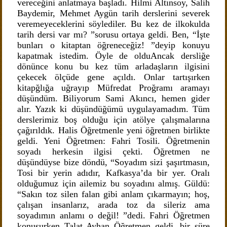
vereceğini anlatmaya başladı. Hilmi Altınsoy, Salih
Baydemir, Mehmet Aygün tarih derslerini severek
veremeyeceklerini söylediler. Bu kez de ilkokulda
tarih dersi var mı? ”sorusu ortaya geldi. Ben, “İşte
bunları o kitaptan öğreneceğiz! ”deyip konuyu
kapatmak istedim. Öyle de olduAncak dersliğe
dönünce konu bu kez tüm arladaşların ilgisini
çekecek ölçüde gene açıldı. Onlar tartışırken
kitapğlığa uğrayıp Müfredat Proğramı aramayı
düşündüm. Biliyorum Sami Akıncı, hemen gider
alır. Yazık ki düşündüğümü uygulayamadım. Tüm
derslerimiz boş olduğu için atölye çalışmalarına
çağırıldık. Halis Öğretmenle yeni öğretmen birlikte
geldi. Yeni Öğretmen: Fahri Tosili. Öğretmenin
soyadı herkesin ilgisi çekti. Öğretmen ne
düşündüyse bize döndü, “Soyadım sizi şaşırtmasın,
Tosi bir yerin adıdır, Kafkasya’da bir yer. Oralı
olduğumuz için ailemiz bu soyadını almış. Güldü:
“Sakın toz silen falan gibi anlam çıkarmayın; hoş,
çalışan insanlarız, arada toz da sileriz ama
soyadımın anlamı o değil! ”dedi. Fahri Öğretmen
konuşurken Talat Ayhan Öğretmen geldi, bir süre