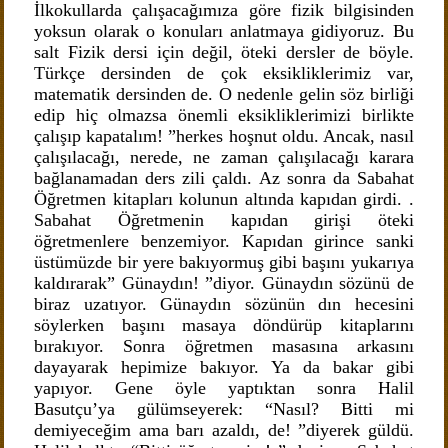
İlkokullarda çalışacağımıza göre fizik bilgisinden
yoksun olarak o konuları anlatmaya gidiyoruz. Bu
salt Fizik dersi için değil, öteki dersler de böyle.
Türkçe dersinden de çok eksikliklerimiz var,
matematik dersinden de. O nedenle gelin söz birliği
edip hiç olmazsa önemli eksikliklerimizi birlikte
çalışıp kapatalım! ”herkes hoşnut oldu. Ancak, nasıl
çalışılacağı, nerede, ne zaman çalışılacağı karara
bağlanamadan ders zili çaldı. Az sonra da Sabahat
Öğretmen kitapları kolunun altında kapıdan girdi. .
Sabahat Öğretmenin kapıdan girişi öteki
öğretmenlere benzemiyor. Kapıdan girince sanki
üstümüzde bir yere bakıyormuş gibi başını yukarıya
kaldırarak” Günaydın! ”diyor. Günaydın sözünü de
biraz uzatıyor. Günaydın sözünün dın hecesini
söylerken başını masaya döndürüp kitaplarını
bırakıyor. Sonra öğretmen masasına arkasını
dayayarak hepimize bakıyor. Ya da bakar gibi
yapıyor. Gene öyle yaptıktan sonra Halil
Basutçu’ya gülümseyerek: “Nasıl? Bitti mi
demiyeceğim ama barı azaldı, de! ”diyerek güldü.