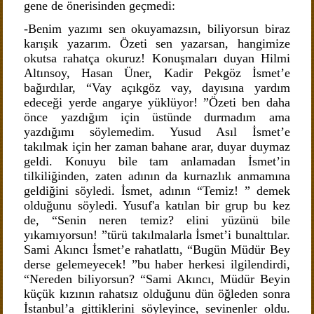
gene de önerisinden geçmedi:
-Benim yazımı sen okuyamazsın, biliyorsun biraz
karışık yazarım. Özeti sen yazarsan, hangimize
okutsa rahatça okuruz! Konuşmaları duyan Hilmi
Altınsoy, Hasan Üner, Kadir Pekgöz İsmet’e
bağırdılar, “Vay açıkgöz vay, dayısına yardım
edeceği yerde angarye yüklüyor! ”Özeti ben daha
önce yazdığım için üstünde durmadım ama
yazdığımı söylemedim. Yusud Asıl İsmet’e
takılmak için her zaman bahane arar, duyar duymaz
geldi. Konuyu bile tam anlamadan İsmet’in
tilkiliğinden, zaten adının da kurnazlık anmamına
geldiğini söyledi. İsmet, adının “Temiz! ” demek
olduğunu söyledi. Yusuf'a katılan bir grup bu kez
de, “Senin neren temiz? elini yüzünü bile
yıkamıyorsun! ”türü takılmalarla İsmet’i bunalttılar.
Sami Akıncı İsmet’e rahatlattı, “Bugün Müdür Bey
derse gelemeyecek! ”bu haber herkesi ilgilendirdi,
“Nereden biliyorsun? “Sami Akıncı, Müdür Beyin
küçük kızının rahatsız olduğunu dün öğleden sonra
İstanbul’a gittiklerini söyleyince, sevinenler oldu.