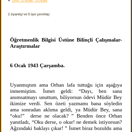
1945: 20 Aralık- 25 Aralık
2 ziyaretçi ve 0 üye çevrimiçi
Öğretmenlik Bilgisi Üstüne Bilinçli Çalışmalar-
Araştırmalar
6 Ocak 1943 Çarşamba.
Uyanmıştım ama Orhan lafa tuttuğu için aşağıya
inmemiştim. İsmet geldi: “Dayı, ben sana
anımsatmayı unuttum, biliyorsun ödevi Müdür Bey
ikimize verdi. Sen özeti yazmamı bana söyledin
ama sonradan aklıma geldi, ya Müdür Bey, sana
“oku!” derse ne olacak? ” Benden önce Orhan
yanıtladı, “Oku derse, o okur! ne demek istiyorsun?
Ağzındaki baklayı çıkar! ” İsmet biraz bozuldu ama