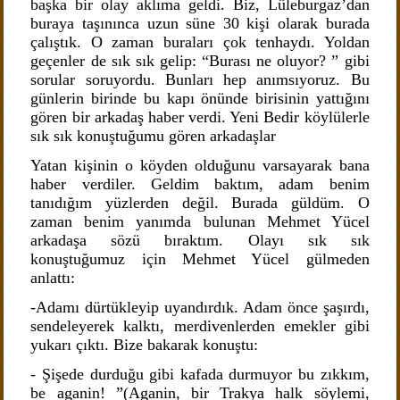
başka bir olay aklıma geldi. Biz, Lüleburgaz’dan
buraya taşınınca uzun süne 30 kişi olarak burada
çalıştık. O zaman buraları çok tenhaydı. Yoldan
geçenler de sık sık gelip: “Burası ne oluyor? ” gibi
sorular soruyordu. Bunları hep anımsıyoruz. Bu
günlerin birinde bu kapı önünde birisinin yattığını
gören bir arkadaş haber verdi. Yeni Bedir köylülerle
sık sık konuştuğumu gören arkadaşlar
Yatan kişinin o köyden olduğunu varsayarak bana
haber verdiler. Geldim baktım, adam benim
tanıdığım yüzlerden değil. Burada güldüm. O
zaman benim yanımda bulunan Mehmet Yücel
arkadaşa sözü bıraktım. Olayı sık sık
konuştuğumuz için Mehmet Yücel gülmeden
anlattı:
-Adamı dürtükleyip uyandırdık. Adam önce şaşırdı,
sendeleyerek kalktı, merdivenlerden emekler gibi
yukarı çıktı. Bize bakarak konuştu:
- Şişede durduğu gibi kafada durmuyor bu zıkkım,
be aganin! ”(Aganin, bir Trakya halk söylemi,