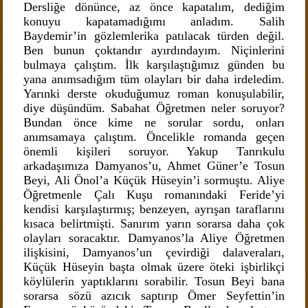
Dersliğe dönünce, az önce kapatalım, dediğim
konuyu kapatamadığımı anladım. Salih
Baydemir’in gözlemlerika patılacak türden değil.
Ben bunun çoktandır ayırdındayım. Niçinlerini
bulmaya çalıştım. İlk karşılaştığımız günden bu
yana anımsadığım tüm olayları bir daha irdeledim.
Yarınki derste okuduğumuz roman konuşulabilir,
diye düşündüm. Sabahat Öğretmen neler soruyor?
Bundan önce kime ne sorular sordu, onları
anımsamaya çalıştım. Öncelikle romanda geçen
önemli kişileri soruyor. Yakup Tanrıkulu
arkadaşımıza Damyanos’u, Ahmet Güner’e Tosun
Beyi, Ali Önol’a Küçük Hüseyin’i sormuştu. Aliye
Öğretmenle Çalı Kuşu romanındaki Feride’yi
kendisi karşılaştırmış; benzeyen, ayrışan taraflarını
kısaca belirtmişti. Sanırım yarın sorarsa daha çok
olayları soracaktır. Damyanos’la Aliye Öğretmen
ilişkisini, Damyanos’un çevirdiği dalaveraları,
Küçük Hüseyin başta olmak üzere öteki işbirlikçi
köylülerin yaptıklarını sorabilir. Tosun Beyi bana
sorarsa sözü azıcık saptırıp Ömer Seyfettin’in