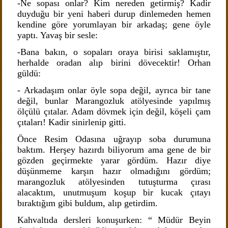
-Ne sopası onlar? Kim nereden getirmiş? Kadir
duyduğu bir yeni haberi durup dinlemeden hemen
kendine göre yorumlayan bir arkadaş; gene öyle
yaptı. Yavaş bir sesle:
-Bana bakın, o sopaları oraya birisi saklamıştır,
herhalde oradan alıp birini dövecektir! Orhan
güldü:
- Arkadaşım onlar öyle sopa değil, ayrıca bir tane
değil, bunlar Marangozluk atölyesinde yapılmış
ölçülü çıtalar. Adam dövmek için değil, köşeli çam
çıtaları! Kadir sinirlenip gitti.
Önce Resim Odasına uğrayıp soba durumuna
baktım. Herşey hazırdı biliyorum ama gene de bir
gözden geçirmekte yarar gördüm. Hazır diye
düşünmeme karşın hazır olmadığını gördüm;
marangozluk atölyesinden tutuşturma çırası
alacaktım, unutmuşum koşup bir kucak çıtayı
bıraktığım gibi buldum, alıp getirdim.
Kahvaltıda dersleri konuşurken: “ Müdür Beyin