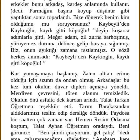
erkekler bunu arkadaş, kardeş anlamında kullanır.
)dedi. Parmağını başına koyup düşünür gibi
yaptıktan sonra toparlandı. Bize dönerek benim kim
olduğumu mu soruyorsunuz? Kaybeyli’den
Kaykıoğlu, kaydı gitti köpoğlu! ”deyip koşarca
adımlarla gitti. Meğer adam, zil zurna sarhoşmuş,
yürüyemez duruma delince gelip buraya sığınmış.
Biz, onun ayıktığı zamana rastlamışız. O sözü
herkes anımsadı: “Kaybeyli’den Kaykıoğlu, kaydı
gitti köpoğlu! ”
Kar yumaşamaya başlamış. Zaten alttan erime
olduğu için sızıntı da ondan olmuş. Arkadaşlar bu
kez tüm okulun duvar dipleri açmaya yöneldi.
Merdiven çevresini, tören alanını temizledik.
Okulun önü asfalta dek kardan arındı. Talat Tarkan
Öğretmen teşekkür etti. Tarım Barakasından
aldıklarımızı teslim edip dersliğe döndük. Paydosa
bir saatten çok zaman var. Hemen Resim Odasına
koştum, Talat Ayhan Öğretmen oradaydı. Beni
görünce: “Ben şimdi çıkıyorum, gel çalış! ”dedi
ama çalışmayacağımı söyledim: “Anahtarı kapı