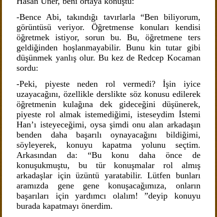
Hasan Üner, beni ortaya konuştu:
-Bence Abi, takındığı tavırlarla “Ben biliyorum,
görüntüsü veriyor. Öğretmense konuları kendisi
öğretmek istiyor, sorun bu. Bu, öğretmene ters
geldiğinden hoşlanmayabilir. Bunu kin tutar gibi
düşünmek yanlış olur. Bu kez de Redcep Kocaman
sordu:
-Peki, piyeste neden rol vermedi? İşin iyice
uzayacağını, özellikle derslikte söz konusu edilerek
öğretmenin kulağına dek gideceğini düşünerek,
piyeste rol almak istemediğimi, isteseydim İstemi
Han’ı isteyeceğimi, oysa şimdi onu alan arkadaşın
benden daha başarılı oynayacağını bildiğimi,
söyleyerek, konuyu kapatma yolunu seçtim.
Arkasından da: “Bu konu daha önce de
konuşukmuştu, bu tür konuşmalar rol almış
arkadaşlar için üzüntü yaratabilir. Lütfen bunları
aramızda gene gene konuşacağımıza, onların
başarıları için yardımcı olalım! ”deyip konuyu
burada kapatmayı önerdim.