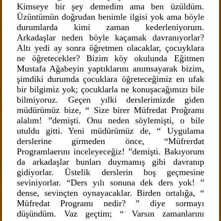
Kimseye bir şey demedim ama ben üzüldüm.
Üzüntümün doğrudan benimle ilgisi yok ama böyle
durumlarda kimi zaman kederleniyorum.
Arkadaşlar neden böyle kaçamak davranıyorlar?
Altı yedi ay sonra öğretmen olacaklar, çocuyklara
ne öğretecekler? Bizim köy okulunda Eğitmen
Mustafa Ağabeyin yaptıklarını anımsayarak bizim,
şimdiki durumda çocuklara öğreteceğimiz en ufak
bir bilgimiz yok; çocuklarla ne konuşacağımızı bile
bilmiyoruz. Geçen yılki derslerimizde giden
müdürümüz bize, “ Size birer Müfredat Proğramı
alalım! ”demişti. Onu neden söylemişti, o bile
utuldu gitti. Yeni müdürümüz de, “ Uygulama
derslerine girmeden önce, “Müfrerdat
Programlaerını inceleyeceğiz! ”demişti. Bakıyorum
da arkadaşlar bunları duymamış gibi davranıp
gidiyorlar. Üstelik derslerin boş geçmesine
seviniyorlar. “Ders yılı sonuna dek ders yok! ”
dense, sevinçten oynayacaklar. Birden ortalığa, “
Müfredat Programı nedir? ” diye sormayı
düşündüm. Vaz geçtim; “ Varsın zamanlarını