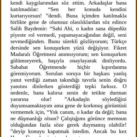
kendi kaygılarımdan söz ettim. Arkadaşlar bana
katılmadılar: “Sen her konuda kendini
kurtarıyorsun! ”dendi. Buna içimden katılmakla
birlikte gene de olumsuz olasılıklardan söz edince
Salih Baydemir: “Sahi Abi, o kadın sana düpedüz
piyeste rol vermedi, yapamayacağından değil, seni
sevmediğinden. Bunu sürekli gözlüyorum; Türkçe
dersinde sen konuşurken yüzü değişiyor. Fikret
Madaralı Öğretmeni anımsıyorum; sen konuşurken
gülümseyerek, başıyla onaylayarak dinliyordu.
Sabahat Öğretmende hiçbir kıpırdanma
göremiyorum. Sorulan soruya bir başkası yanlış
yanıt verdiği zaman takındığı tavırla senin doğru
yanıtını dinlerken gösterdiği tepki farksız. O
nedenle, bana kalırsa senin de tetikte durman
yararına olur! ”Arkadaşln söylediğini
duyumsamaktayım ama gene de korkmuş görüntüsü
vermemek için, “Yok canım, o kadar da değil; bana
ne düşmanlığı olsun? Çalıştığımı görünce memnun
olduğundan fazla söze gerek duymamış olabilir!
”deyip konuyu kapatmak istedim. Ancak bu kez